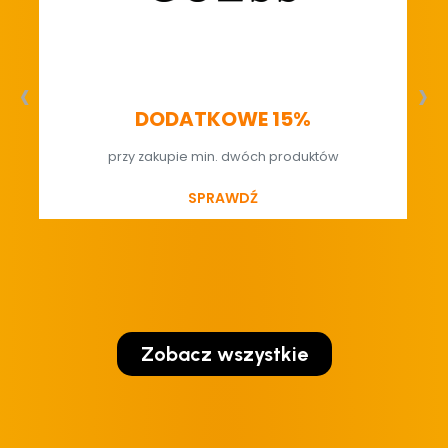
‹
›
DODATKOWE 15%
przy zakupie min. dwóch produktów
SPRAWDŹ
Zobacz wszystkie