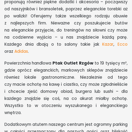
proponują również piękne dodatki i akcesoria – począwszy
od naszyjników i bransoletek, poprzez eleganckie torebki aż
po walizki! Oferujemy także wszelkiego rodzaju obuwie
z najlepszych firm. Nieważne czy poszukujecie butów
na eleganckie przyjęcie, do treningów na siłowni czy może
na codzienne wyjścia – u nas znajdziecie każdą parę.
Każdego dnia dbają o to salony takie jak
Kazar
,
Ecco
oraz
Adidas
.
Powierzchnia handlowa
Ptak Outlet Rzgów
to 19 tysięcy m²,
gdzie oprócz eleganckich, markowych sklepów znajdziecie
również lokale gastronomiczne. Niezależnie od tego
czy macie ochotę na kawę i ciastko, czy może zgłodnieliście
i chcecie zjeść domowy obiad, burgera lub sushi – dla
każdego znajdzie się coś, na co akurat miałby ochotę.
Wszystko to w otoczeniu wyszukanego i eleganckiego
wnętrza.
Dodatkowym atutem naszego centrum jest ogromny parking
w całości przeznaczony dla naszych gości oraz bliskość