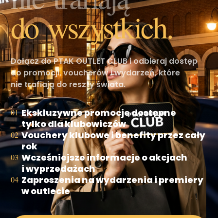
do wszystkich.
Dołącz do PTAK OUTLET CLUB i odbieraj dostęp
do promocji, voucherów i wydarzeń, które
nie trafiają do reszty świata.
Ekskluzywne promocje dostępne
01
tylko dla klubowiczów
Vouchery klubowe i benefity przez cały
02
rok
Wcześniejsze informacje o akcjach
03
i wyprzedażach
Zaproszenia na wydarzenia i premiery
04
w outlecie