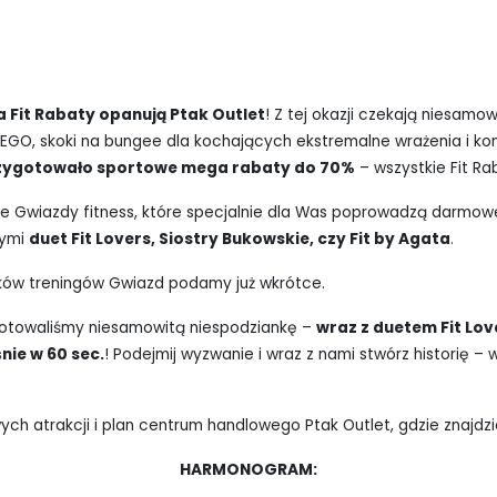
a Fit Rabaty opanują Ptak Outlet
! Z tej okazji czekają niesamo
 LEGO, skoki na bungee dla kochających ekstremalne wrażenia i ko
zygotowało sportowe mega rabaty do 70%
– wszystkie Fit R
ze Gwiazdy fitness, które specjalnie dla Was poprowadzą darmowe 
nymi
duet Fit Lovers, Siostry Bukowskie, czy Fit by Agata
.
ików treningów Gwiazd podamy już wkrótce.
gotowaliśmy niesamowitą niespodziankę –
wraz z duetem Fit Lov
nie w 60 sec.
! Podejmij wyzwanie i wraz z nami stwórz historię – w
 atrakcji i plan centrum handlowego Ptak Outlet, gdzie znajdzi
HARMONOGRAM: