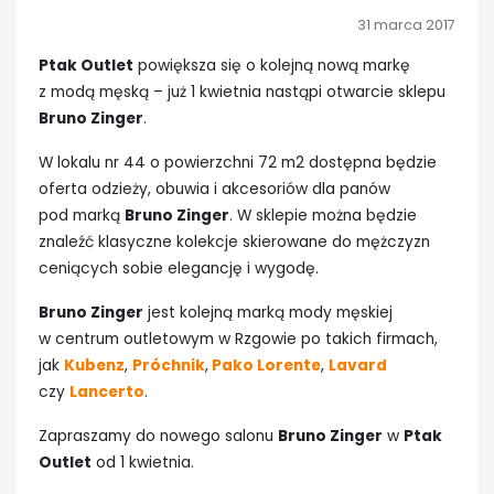
31 marca 2017
Ptak Outlet
powiększa się o kolejną nową markę
z modą męską – już 1 kwietnia nastąpi otwarcie sklepu
Bruno Zinger
.
W lokalu nr 44 o powierzchni 72 m2 dostępna będzie
oferta odzieży, obuwia i akcesoriów dla panów
pod marką
Bruno Zinger
. W sklepie można będzie
znaleźć klasyczne kolekcje skierowane do mężczyzn
ceniących sobie elegancję i wygodę.
Bruno Zinger
jest kolejną marką mody męskiej
w centrum outletowym w Rzgowie po takich firmach,
jak
Kubenz
,
Próchnik
,
Pako Lorente
,
Lavard
czy
Lancerto
.
Zapraszamy do nowego salonu
Bruno Zinger
w
Ptak
Outlet
od 1 kwietnia.