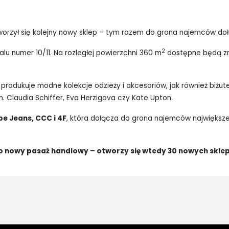
worzył się kolejny nowy sklep – tym razem do grona najemców do
2
alu numer 10/11. Na rozległej powierzchni 360 m
dostępne będą zn
rodukuje modne kolekcje odzieży i akcesoriów, jak również biżute
. Claudia Schiffer, Eva Herzigova czy Kate Upton.
epe Jeans, CCC i 4F
, która dołącza do grona najemców najwięks
się o nowy pasaż handlowy – otworzy się wtedy 30 nowych sk