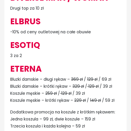
Drugi top za 10 zł
ELBRUS
-10% od ceny outletowej na całe obuwie
ESOTIQ
3 za 2
ETERNA
Bluzki damskie – długi rękaw –
369 zł
/
129 zł
/ 69 zł
Bluzki damskie – krótki rękaw –
329 zł
/
129 zł
/ 39 zł
Koszule męskie –
259 zł
/
129 zł
/ 39 zł
Koszule męskie – krótki rękaw –
229 zł
/
149 zł
/ 59 zł
Dodatkowa promocja na koszule z krótkim rękawem:
Jedna koszula – 99 zł, dwie koszule – 159 zł
Trzecia koszula i każda kolejna – 59 zł