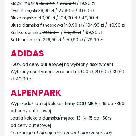
Klapki męskie
39,90 zł
/
27,90 zł
/ 19,90 zł
T-shirt męski
39,90 zł
/
27,90 zł
/ 19,90 zł
Bluza męska
149,90 zł
/
104,90 zł
/ 49,90 zł
Bluza damska fitnessowa
149,90 zł
/
104,90 zł
/ 49,90 zł
Kurtka damska
219,90 zł
/
129,90 zł
/ 99,90 zł
Softshell męski
229,90 zł
/
159,90 zł
/ 79,90 zł
ADIDAS
-20% od ceny outletowej na wybrany asortyment.
Wybrany asortyment w cenach: 19,00 zł; 29,90 zł; 39,90
zł; 49,90 zł
ALPENPARK
Wyprzedaż letniej kolekcji firmy COLUMBIA z ‘16 do -35%
od ceny outletowej
Letnia kolekcja damska/męska ’13 ‘14 ’15 do -50%
od ceny outletowej
*promocja obejmuje asortyment nieprzeceniony