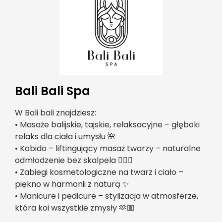
Bali Bali Spa
W Bali bali znajdziesz:
• Masaże balijskie, tajskie, relaksacyjne – głęboki
relaks dla ciała i umysłu 🌺
• Kobido – liftingujący masaż twarzy – naturalne
odmłodzenie bez skalpela 🧖🏼‍♀️
• Zabiegi kosmetologiczne na twarz i ciało –
piękno w harmonii z naturą ✨
• Manicure i pedicure – stylizacja w atmosferze,
która koi wszystkie zmysły 🫶🏼