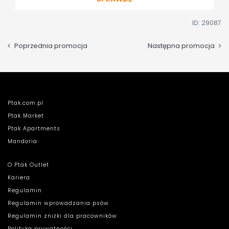
ID: 29087
Poprzednia promocja
Następna promocja
Ptak.com.pl
Ptak Market
Ptak Apartments
Mandoria
O Ptak Outlet
Kariera
Regulamin
Regulamin wprowadzania psów
Regulamin zniżki dla pracowników
Polityka prywatności