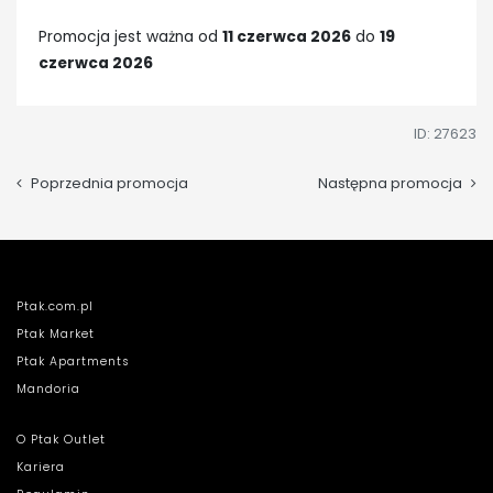
Promocja jest ważna od
11 czerwca 2026
do
19
czerwca 2026
ID: 27623
Poprzednia promocja
Następna promocja
Ptak.com.pl
Ptak Market
Ptak Apartments
Mandoria
O Ptak Outlet
Kariera