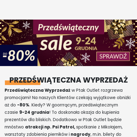
PRZEDŚWIĄTECZNA WYPRZEDAŻ
Przedświąteczna Wyprzedaż
w Ptak Outlet rozgrzewa
promocjami! Na naszych Klientów czekają wyjątkowe obniżki
aż do
-80%
. Kiedy? W goorrrącym, przedświątecznym
czasie
9
-24 grudnia
! To doskonała okazja do kupienia
prezentów dla bliskich. Dodatkowo w Ptak Outlet będzie
mnóstwo
atrakcji np. Psi Patrol,
spotkanie z Mikołajem,
warsztaty zdobienia pierników i
nagrody
, m.in. bilety do