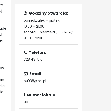
ły
ej
Godziny otwarcia:
poniedziałek – piątek:
10:00 – 21:00
made
sobota – niedziela
:
(handlowa)
ych
9:00 – 21:00
ej
Telefon:
728 431 510
nów
Email:
bie
ou038@bsl.pl
dla
nie
Numer lokalu:
98