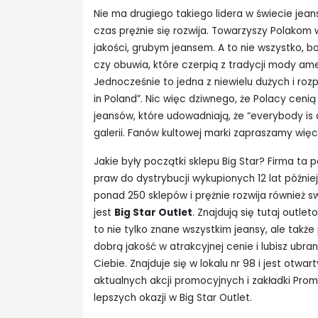
Nie ma drugiego takiego lidera w świecie jeansó
czas prężnie się rozwija. Towarzyszy Polakom w
jakości, grubym jeansem. A to nie wszystko, b
czy obuwia, które czerpią z tradycji mody ame
Jednocześnie to jedna z niewielu dużych i r
in Poland”. Nic więc dziwnego, że Polacy cenią
jeansów, które udowadniają, że “everybody is 
galerii. Fanów kultowej marki zapraszamy wię
Jakie były początki sklepu Big Star? Firma ta
praw do dystrybucji wykupionych 12 lat później
ponad 250 sklepów i prężnie rozwija również
jest
Big Star Outlet
. Znajdują się tutaj outl
to nie tylko znane wszystkim jeansy, ale także
dobrą jakość w atrakcyjnej cenie i lubisz ubra
Ciebie. Znajduje się w lokalu nr 98 i jest otw
aktualnych akcji promocyjnych i zakładki Pro
lepszych okazji w Big Star Outlet.