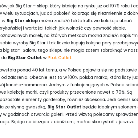
w jak Big Star – sklep, który istnieje na rynku już od 1979 roku i ca
 wielu sytuacjach, już od pokoleń kojarząc się niezmiennie z dobr
o w
Big Star sklep
można znaleźć także kultowe kolekcje ubrań
rykańskiej i wartości takich jak wolność czy pewność siebie.
ozpoznawalnych marek, na których metkach można znaleźć napis “
 sobie wyroby Big Star i tak licznie kupują kolejne pary przebojow
a big star”. Salonu tego sklepu nie mogło zatem zabraknąć w nasz
c do
Big Star Outlet
w
Ptak Outlet
.
 powstała ponad 40 lat temu, a w Polsce pojawiła się na podstawie
 od założenia. Obecnie jest to w 100% polska marka, która liczy już
 swój kanał e-commerce. Jednym z funkcjonujących w Polsce salo
etowe kolekcje marki, czyli produkty przecenione nawet o 70%. Są
 pozostałe elementy garderoby, również akcesoria. Jeśli cenisz so
nia ze słynną gwiazdką,
Big Star Outlet
będzie idealnym salonem 
arty w godzinach otwarcia galerii. Przed wizytą polecamy sprawdze
mocje. Będąc na bieżąco z obniżkami, można skorzystać z jeszcze