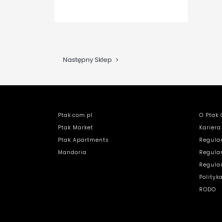
SPRAWDŹ
Następny Sklep
Ptak.com.pl
O Ptak 
Ptak Market
Kariera
Ptak Apartments
Regula
Mandoria
Regula
Regula
Polityk
RODO