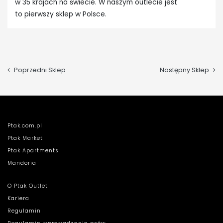
w 35 krajach na świecie. W naszym outlecie jest
to pierwszy sklep w Polsce.
Poprzedni Sklep
Następny Sklep
Ptak.com.pl
Ptak Market
Ptak Apartments
Mandoria
O Ptak Outlet
Kariera
Regulamin