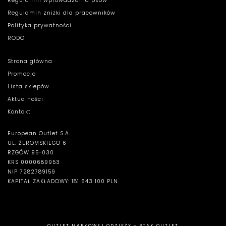
Regulamin wprowadzania psów
Regulamin zniżki dla pracowników
Polityka prywatności
RODO
Strona główna
Promocje
Lista sklepów
Aktualności
Kontakt
European Outlet S.A.
UL. ŻEROMSKIEGO 6
RZGÓW 95-030
KRS 0000689953
NIP 7282789159
KAPITAŁ ZAKŁADOWY: 181 643 100 PLN
OUTLET MARKOWEJ ODZIEŻY - PTAK OUTLET