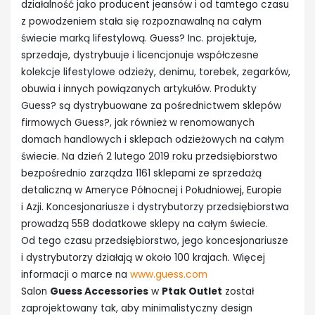
działalność jako producent jeansów i od tamtego czasu
z powodzeniem stała się rozpoznawalną na całym
świecie marką lifestylową. Guess? Inc. projektuje,
sprzedaje, dystrybuuje i licencjonuje współczesne
kolekcje lifestylowe odzieży, denimu, torebek, zegarków,
obuwia i innych powiązanych artykułów. Produkty
Guess? są dystrybuowane za pośrednictwem sklepów
firmowych Guess?, jak również w renomowanych
domach handlowych i sklepach odzieżowych na całym
świecie. Na dzień 2 lutego 2019 roku przedsiębiorstwo
bezpośrednio zarządza 1161 sklepami ze sprzedażą
detaliczną w Ameryce Północnej i Południowej, Europie
i Azji. Koncesjonariusze i dystrybutorzy przedsiębiorstwa
prowadzą 558 dodatkowe sklepy na całym świecie.
Od tego czasu przedsiębiorstwo, jego koncesjonariusze
i dystrybutorzy działają w około 100 krajach. Więcej
informacji o marce na
www.guess.com
Salon
Guess Accessories
w
Ptak Outlet
został
zaprojektowany tak, aby minimalistyczny design