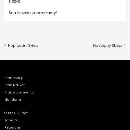
siebie.
Serdecznie zapraszamy!
Poprzedni Sklep
Następny Sklep
Ptak.com.pl
Ptak Market
Ptak Apartments
Mandoria
O Ptak Outlet
Kariera
Regulamin