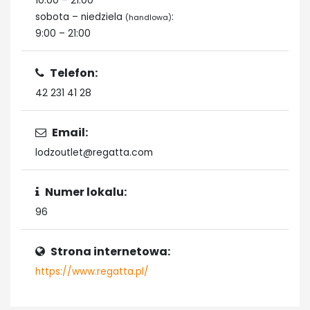
10:00 – 21:00
sobota – niedziela
:
(handlowa)
9:00 – 21:00
Telefon:
42 231 41 28
Email:
lodzoutlet@regatta.com
Numer lokalu:
96
Strona internetowa:
https://www.regatta.pl/