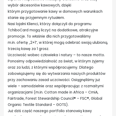
wybór akcesoriów kawowych, dzięki
którym przygotowanie kawy w domowych warunkach
stanie się przyjemnym rytuałem.
Nasi lojalni Klienci, którzy dołączyli do programu
TchiboCard mogą liczyć na dodatkowe, atrakcyjne
promocje. To właśnie dla nich przygotowaliśmy
m.in. ofertę „2+1”, w której mogą odebrać swoją ulubioną,
trzecią kawę za 1 grosz.
Uczciwość wobec człowieka i natury – to nasze motto.
Ponosimy odpowiedzialność za świat, w którym żyjemy
oraz za ludzi, z którymi współpracujemy. Dlatego
zobowiązujemy się do wytwarzania naszych produktów
przy zachowaniu zasad uczciwości. Osiągnęliśmy już
wiele – samodzielnie oraz współpracując z rozmaitymi
organizacjami (m.in. Cotton made in Africa – CmiA,
Fairtrade, Forest Stewardship Council® – FSC®, Global
Organic Textile Standard – GOTS).
Już dziś część naszego portfolio stanowią kawy