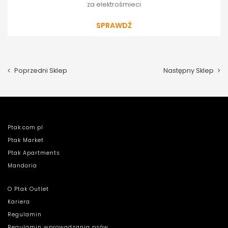
za elektrośmieci
SPRAWDŹ
Poprzedni Sklep
Następny Sklep
Ptak.com.pl
Ptak Market
Ptak Apartments
Mandoria
O Ptak Outlet
Kariera
Regulamin
Regulamin wprowadzania psów