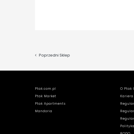
Poprzedni Sklep
Ptak.com.pl
O Ptak 
Ptak Market
Kariera
Ptak Apartments
Regula
Mandoria
Regula
Regula
Polityk
RODO