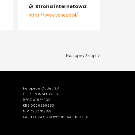
Strona internetowa:
https://www.venezia.pl/
Następny Sklep
European Outlet S.A.
UL. ŻEROMSKIEGO 6
RZGÓW 95-030
KRS 0000689953
NIP 7282789159
KAPITAŁ ZAKŁADOWY: 181 643 100 PLN