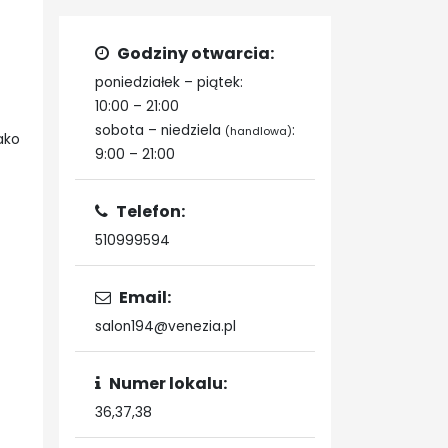
Godziny otwarcia:
poniedziałek – piątek:
10:00 – 21:00
sobota – niedziela
:
(handlowa)
ako
9:00 – 21:00
Telefon:
510999594
Email:
salon194@venezia.pl
Numer lokalu:
36,37,38