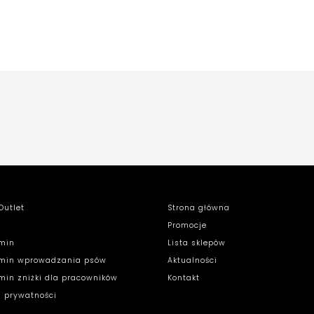
Outlet
Strona główna
Promocje
min
Lista sklepów
min wprowadzania psów
Aktualności
min zniżki dla pracowników
Kontakt
a prywatności