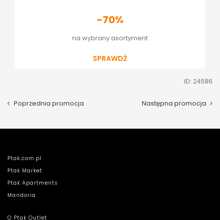
-70%
na wybrany asortyment
SPRAWDŹ
ID: 24586
Poprzednia promocja
Następna promocja
Ptak.com.pl
Ptak Market
Ptak Apartments
Mandoria
O Ptak Outlet