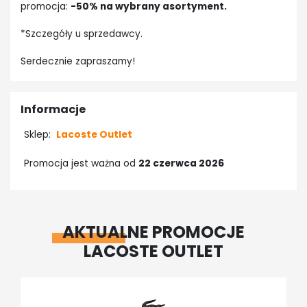
promocja:
-50% na wybrany asortyment.
*Szczegóły u sprzedawcy.
Serdecznie zapraszamy!
Informacje
Sklep:
Lacoste Outlet
Promocja jest ważna od
22 czerwca 2026
AKTUALNE PROMOCJE
LACOSTE OUTLET