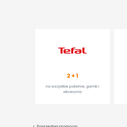
2 + 1
na wszystkie patelnie, garnki i
akcesoria
SPRAWDŹ
Poprzednia promocja